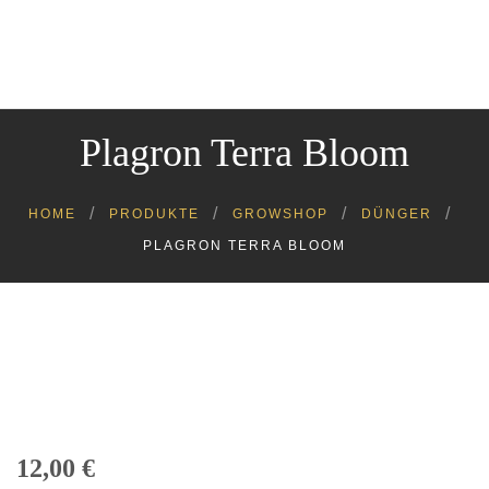
Cannabinoide
Headshop
Growshop
Plagron Terra Bloom
Kratom
Kosmetik
Lebensmittel
HOME
PRODUKTE
GROWSHOP
DÜNGER
Tiere
PLAGRON TERRA BLOOM
12,00
€