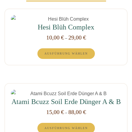
Dieses
Hesi Blüh Complex
Produkt
weist
10,00
€
29,00
€
–
mehrere
Dieses
Varianten
AUSFÜHRUNG WÄHLEN
Produkt
auf.
weist
Die
mehrere
Optionen
Varianten
können
auf.
auf
Dieses
Die
der
Atami Bcuzz Soil Erde Dünger A & B
Produkt
Optionen
Produktseite
weist
15,00
€
88,00
€
können
–
gewählt
mehrere
auf
werden
Dieses
Varianten
der
AUSFÜHRUNG WÄHLEN
Produkt