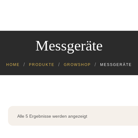
Cannabinoide
Headshop
Growshop
Kratom
Messgeräte
Kosmetik
Lebensmittel
Tiere
HOME
PRODUKTE
GROWSHOP
MESSGERÄTE
Alle 5 Ergebnisse werden angezeigt
Nach
Aktualität
sortiert