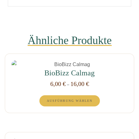
Ähnliche Produkte
Dieses
BioBizz Calmag
Produkt
weist
6,00
€
16,00
€
–
mehrere
Dieses
Varianten
AUSFÜHRUNG WÄHLEN
Produkt
auf.
weist
Die
mehrere
Optionen
Varianten
können
auf.