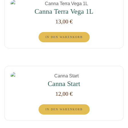
auf
Die
der
Canna Terra Vega 1L
Optionen
Produktseite
13,00
€
können
gewählt
auf
werden
der
IN DEN WARENKORB
Produktseite
gewählt
werden
Canna Start
12,00
€
IN DEN WARENKORB