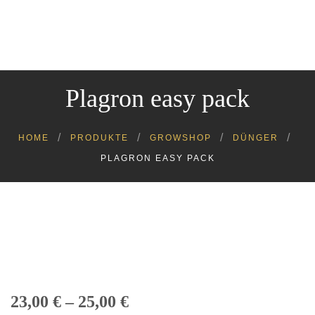
Cannabinoide
Headshop
Growshop
Plagron easy pack
Kratom
Kosmetik
Lebensmittel
HOME
PRODUKTE
GROWSHOP
DÜNGER
Tiere
PLAGRON EASY PACK
23,00
€
–
25,00
€