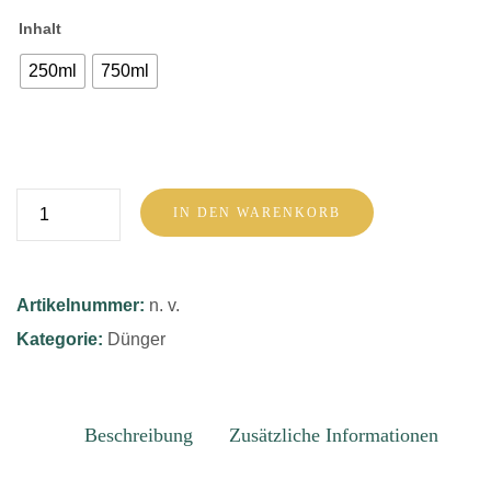
Inhalt
250ml
750ml
Plagron
IN DEN WARENKORB
easy
pack
Menge
Artikelnummer:
n. v.
Kategorie:
Dünger
Beschreibung
Zusätzliche Informationen