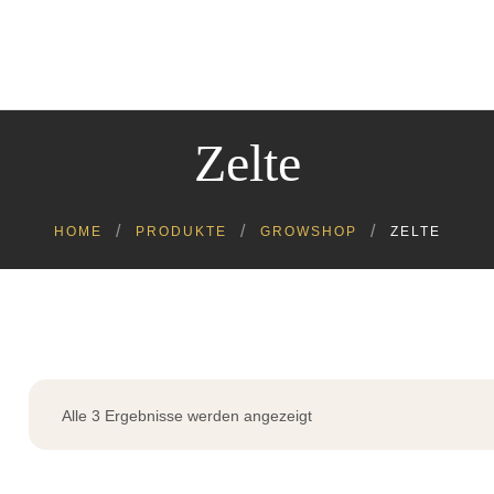
Cannabinoide
Headshop
Growshop
Kratom
Zelte
Kosmetik
Lebensmittel
Tiere
HOME
PRODUKTE
GROWSHOP
ZELTE
Alle 3 Ergebnisse werden angezeigt
Nach
Aktualität
sortiert