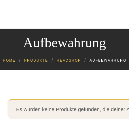
Cannabinoide
Headshop
Growshop
Kratom
Aufbewahrung
Kosmetik
Lebensmittel
Tiere
HOME
PRODUKTE
HEADSHOP
AUFBEWAHRUNG
Es wurden keine Produkte gefunden, die deiner 