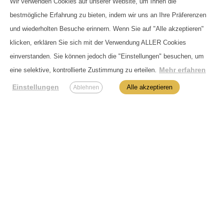
Wir verwenden Cookies auf unserer Website, um Ihnen die
Wir arbeiten ausschließlich mit Banküberweisung.
bestmögliche Erfahrung zu bieten, indem wir uns an Ihre Präferenzen
Bestimmte Produkte unterliegen einer Altersbeschränkung
und werden nur an Personen ab 18 Jahren versandt.
und wiederholten Besuche erinnern. Wenn Sie auf "Alle akzeptieren"
klicken, erklären Sie sich mit der Verwendung ALLER Cookies
einverstanden. Sie können jedoch die "Einstellungen" besuchen, um
Mehr erfahren
eine selektive, kontrollierte Zustimmung zu erteilen.
Einstellungen
Alle akzeptieren
Ablehnen
Du findest uns hier