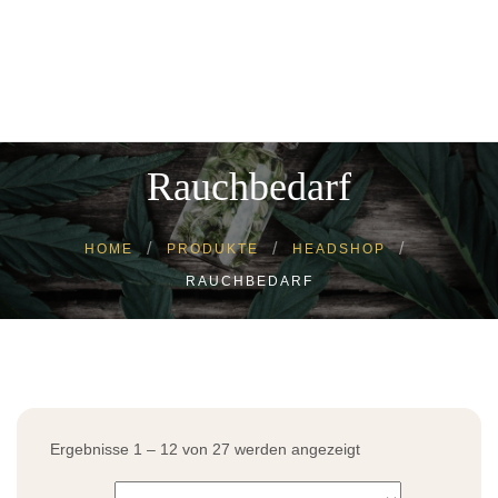
Cannabinoi
Headshop
Growshop
Kratom
Kosmetik
Rauchbedarf
Lebensmitte
Tiere
HOME
PRODUKTE
HEADSHOP
RAUCHBEDARF
Ergebnisse 1 – 12 von 27 werden angezeigt
Nach
Aktualität