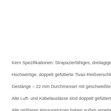
Kern Spezifikationen: Strapazierfähiges, dreilag
Hochwertige, doppelt gefütterte Tivax-Reißverschl
Gestänge – 22 mm Durchmesser mit geschweißten M
Alle Luft- und Kabelauslässe sind doppelt gefütter
Alle größeren Absaugstutzen haben außen angebra