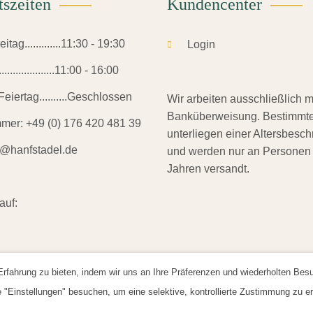
tszeiten
Kundencenter
gewählt
werden
tag.............11:30 - 19:30
Login
.................11:00 - 16:00
eiertag..........Geschlossen
Wir arbeiten ausschließlich m
Banküberweisung. Bestimmte
mmer:
+49 (0) 176 420 481 39
unterliegen einer Altersbesc
o@hanfstadel.de
und werden nur an Personen
Jahren versandt.
auf:
fahrung zu bieten, indem wir uns an Ihre Präferenzen und wiederholten Besuch
Einstellungen" besuchen, um eine selektive, kontrollierte Zustimmung zu ert