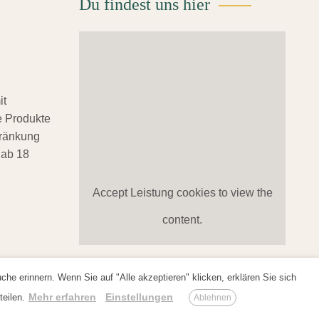
Du findest uns hier
gewählt
werden
it
 Produkte
hränkung
 ab 18
Accept
Leistung
cookies to view the
content.
e erinnern. Wenn Sie auf "Alle akzeptieren" klicken, erklären Sie sich
Mehr erfahren
Einstellungen
eilen.
Ablehnen