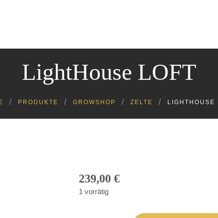
Cannabinoide
Headshop
Growshop
Kratom
LightHouse LOFT
Kosmetik
Lebensmittel
Tiere
E
PRODUKTE
GROWSHOP
ZELTE
LIGHTHOUSE 
239,00
€
1 vorrätig