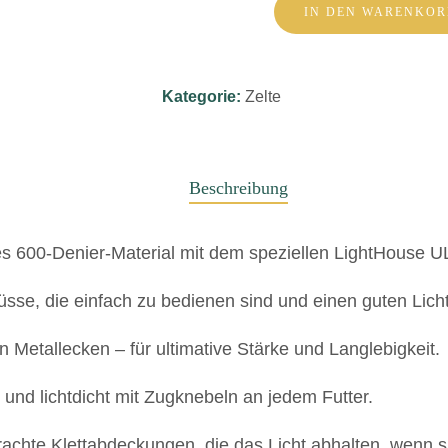
LightHouse
IN DEN WARENKOR
LOFT
Menge
Kategorie:
Zelte
Beschreibung
iges 600-Denier-Material mit dem speziellen LightHouse 
üsse, die einfach zu bedienen sind und einen guten Lich
etallecken – für ultimative Stärke und Langlebigkeit.
t und lichtdicht mit Zugknebeln an jedem Futter.
chte Klettabdeckungen, die das Licht abhalten, wenn si