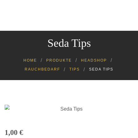
Cannabinoide
Headshop
Growshop
Seda Tips
Kratom
Kosmetik
Lebensmittel
HOME
PRODUKTE
HEADSHOP
Tiere
RAUCHBEDARF
TIPS
SEDA TIPS
1,00
€