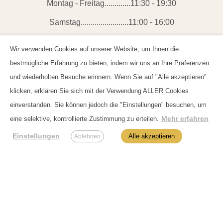
Montag - Freitag.............11:30 - 19:30
Samstag........................11:00 - 16:00
Sonn- und Feiertag..........Geschlossen
Wir verwenden Cookies auf unserer Website, um Ihnen die
Telefonnummer:
+49 (0) 176 420 481 39
bestmögliche Erfahrung zu bieten, indem wir uns an Ihre Präferenzen
und wiederholten Besuche erinnern. Wenn Sie auf "Alle akzeptieren"
E-Mail:
info@hanfstadel.de
klicken, erklären Sie sich mit der Verwendung ALLER Cookies
einverstanden. Sie können jedoch die "Einstellungen" besuchen, um
Folge uns
auf:
Mehr erfahren
eine selektive, kontrollierte Zustimmung zu erteilen.
Einstellungen
Alle akzeptieren
Ablehnen
Kundencenter