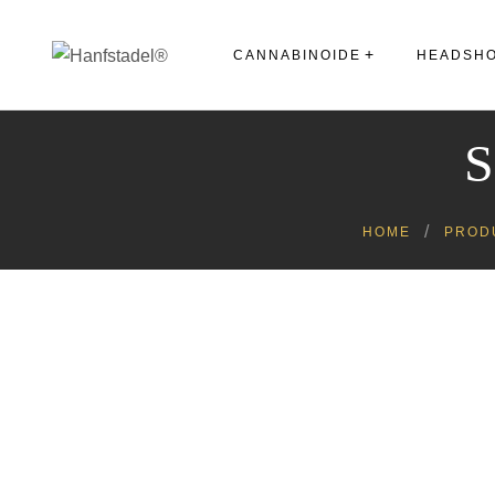
CANNABINOIDE
HEADSH
CBD
S
Bongs
CBG
Pfeifen
PHC
HOME
PROD
Grinder
Sonstiges
Waagen
Vaporizer
Rauchbedarf
Tabakersatz
Aufbewahrung