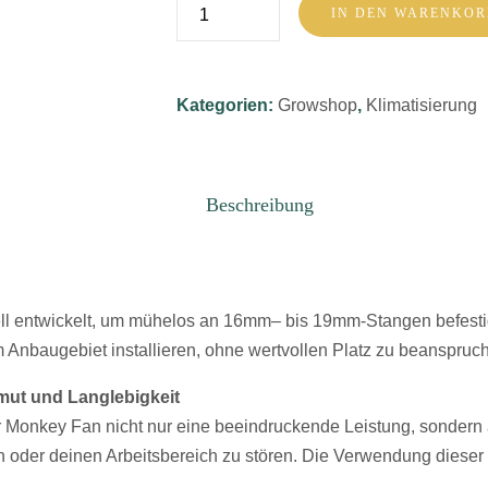
Secret
IN DEN WARENKOR
Sonstiges
Jardin
Monkey
Fan
Kategorien:
Growshop
,
Klimatisierung
Menge
Beschreibung
l entwickelt, um mühelos an 16mm– bis 19mm-Stangen befesti
 Anbaugebiet installieren, ohne wertvollen Platz zu beanspruc
mut und Langlebigkeit
er Monkey Fan nicht nur eine beeindruckende Leistung, sondern
en oder deinen Arbeitsbereich zu stören. Die Verwendung diese