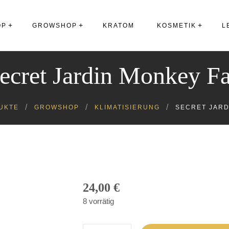
OP
GROWSHOP
KRATOM
KOSMETIK
L
Gesichtspflege
ecret Jardin Monkey F
Zelte
Körperpflege
Erde
Zahnpflege
UKTE
GROWSHOP
KLIMATISIERUNG
SECRET JARD
Dünger
CBD-Produkte
Töpfe
Sonstiges
Klimatisierung
Messgeräte
24,00
€
Lampen
8 vorrätig
Samen