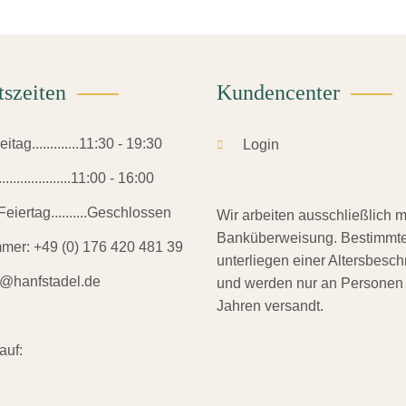
gewählt
auf
werden
der
Produktseite
tszeiten
Kundencenter
gewählt
werden
tag.............11:30 - 19:30
Login
.................11:00 - 16:00
eiertag..........Geschlossen
Wir arbeiten ausschließlich m
Banküberweisung. Bestimmte
mmer:
+49 (0) 176 420 481 39
unterliegen einer Altersbesc
o@hanfstadel.de
und werden nur an Personen
Jahren versandt.
auf: